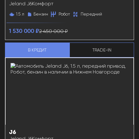
38178
Jeland J6
Комфорт
1.5 л
Бензин
Робот
Передний
2 450 000 ₽
1 530 000 ₽
В КРЕДИТ
TRADE-IN
J6
38177
Jeland J6
Комфорт