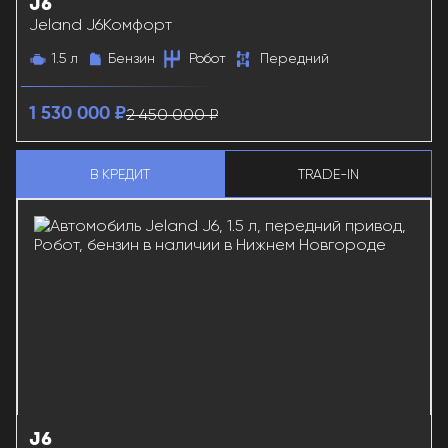
J6
38179
Jeland J6
Комфорт
1.5 л
Бензин
Робот
Передний
2 450 000 ₽
1 530 000 ₽
В КРЕДИТ
TRADE-IN
J6