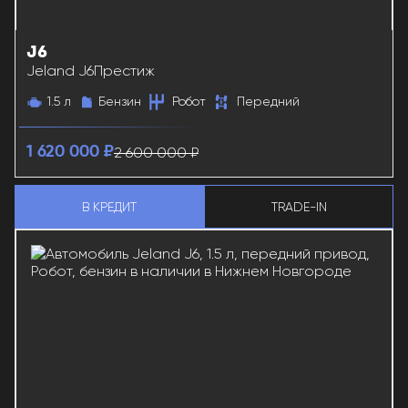
J6
38183
Jeland J6
Престиж
1.5 л
Бензин
Робот
Передний
2 600 000 ₽
1 620 000 ₽
В КРЕДИТ
TRADE-IN