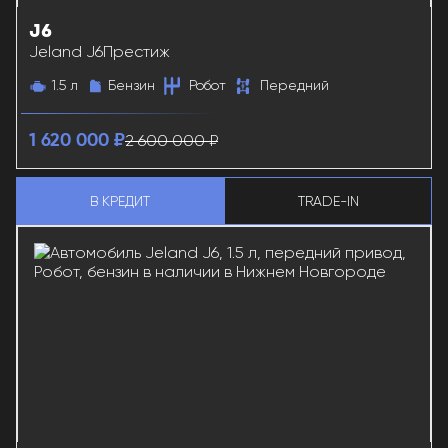
J6
38181
Jeland J6
Престиж
1.5 л
Бензин
Робот
Передний
2 600 000 ₽
1 620 000 ₽
В КРЕДИТ
TRADE-IN