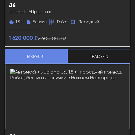
J6
38180
Jeland J6
Престиж
1.5 л
Бензин
Робот
Передний
2 600 000 ₽
1 620 000 ₽
В КРЕДИТ
TRADE-IN