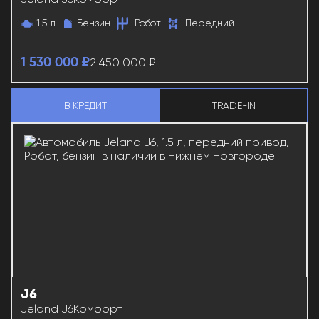
1.5 л
Бензин
Робот
Передний
2 450 000 ₽
1 530 000 ₽
В КРЕДИТ
TRADE-IN
J6
38176
Jeland J6
Комфорт