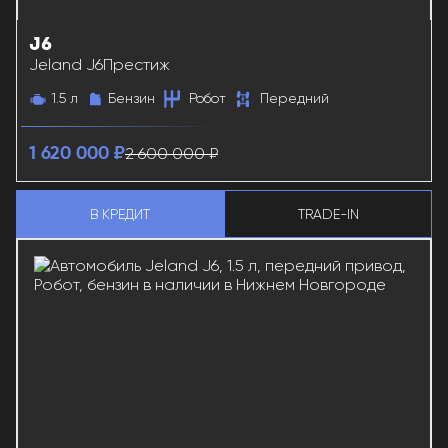
J6
38182
Jeland J6
Престиж
1.5 л
Бензин
Робот
Передний
2 600 000 ₽
1 620 000 ₽
В КРЕДИТ
TRADE-IN