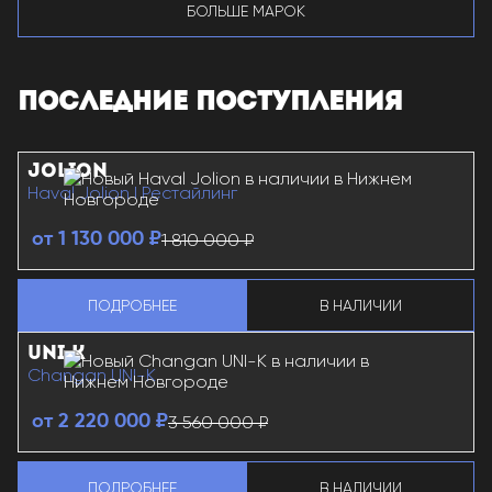
БОЛЬШЕ МАРОК
ПОСЛЕДНИЕ ПОСТУПЛЕНИЯ
JOLION
Haval Jolion I Рестайлинг
1 810 000 ₽
от 1 130 000 ₽
ПОДРОБНЕЕ
В НАЛИЧИИ
HAVAL JOLION
О HAVAL JOLION
UNI-K
Changan UNI-K
3 560 000 ₽
от 2 220 000 ₽
ПОДРОБНЕЕ
В НАЛИЧИИ
CHANGAN UNI-K
О CHANGAN UNI-K