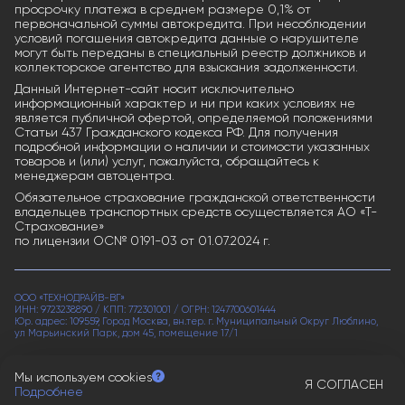
просрочку платежа в среднем размере 0,1% от
первоначальной суммы автокредита. При несоблюдении
условий погашения автокредита данные о нарушителе
могут быть переданы в специальный реестр должников и
коллекторское агентство для взыскания задолженности.
Данный Интернет-сайт носит исключительно
информационный характер и ни при каких условиях не
является публичной офертой, определяемой положениями
Статьи 437 Гражданского кодекса РФ. Для получения
подробной информации о наличии и стоимости указанных
товаров и (или) услуг, пожалуйста, обращайтесь к
менеджерам автоцентра.
Обязательное страхование гражданской ответственности
владельцев транспортных средств осуществляется АО «Т-
Страхование»
по лицензии ОС№ 0191-03 от 01.07.2024 г.
ООО «ТЕХНОДРАЙВ-ВГ»
ИНН: 9723238890 / КПП: 772301001 / ОГРН: 1247700601444
Юр. адрес: 109559, Город Москва, вн.тер. г. Муниципальный Округ Люблино,
ул Марьинский Парк, дом 45, помещение 17/1
Политика конфиденциальности
Мы используем cookies
Согласие на рекламную рассылку
Я СОГЛАСЕН
Подробнее