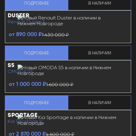
ПОДРОБНЕЕ
В НАЛИЧИИ
LADA GRANTA СЕДАН
О LADA GRANTA СЕДАН
DUSTER
Renault Duster II
1 430 000 ₽
от 890 000 ₽
ПОДРОБНЕЕ
В НАЛИЧИИ
RENAULT DUSTER
О RENAULT DUSTER
S5
OMODA S5
1 600 000 ₽
от 1 000 000 ₽
ПОДРОБНЕЕ
В НАЛИЧИИ
OMODA S5
О OMODA S5
SPORTAGE
Kia Sportage V
4 600 000 ₽
от 2 870 000 ₽