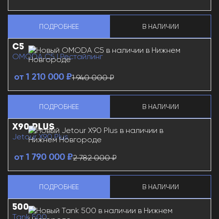
ПОДРОБНЕЕ
В НАЛИЧИИ
KIA SPORTAGE
О KIA SPORTAGE
C5
OMODA C5 I Рестайлинг
1 940 000 ₽
от 1 210 000 ₽
ПОДРОБНЕЕ
В НАЛИЧИИ
OMODA C5
О OMODA C5
X90 PLUS
Jetour X90 Plus
2 782 000 ₽
от 1 790 000 ₽
ПОДРОБНЕЕ
В НАЛИЧИИ
JETOUR X90 PLUS
О JETOUR X90 PLUS
500
Tank 500