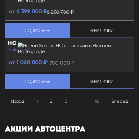
6 238 700 ₽
от 4 399 000 ₽
ПОДРОБНЕЕ
В НАЛИЧИИ
TANK 500
О TANK 500
HC
Solaris HC
1 700 000 ₽
от 1 060 000 ₽
ПОДРОБНЕЕ
В НАЛИЧИИ
SOLARIS HC
О SOLARIS HC
Назад
1
2
3
…
10
Вперед
АКЦИИ АВТОЦЕНТРА