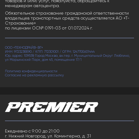
товаров и (или) услуг, пожалуйста, обращайтесь к
менеджерам автоцентра.
Обязательное страхование гражданской ответственности
владельцев транспортных средств осуществляется АО «Т-
Страхование»
по лицензии ОС№ 0191-03 от 01.07.2024 г.
ООО «ТЕХНОДРАЙВ-ВГ»
ИНН: 9723238890 / КПП: 772301001 / ОГРН: 1247700601444
Юр. адрес: 109559, Город Москва, вн.тер. г. Муниципальный Округ Люблино,
ул Марьинский Парк, дом 45, помещение 17/1
Политика конфиденциальности
Согласие на рекламную рассылку
Ежедневно с 9:00 до 21:00
г. Нижний Новгород, ул. Коминтерна, д. 31