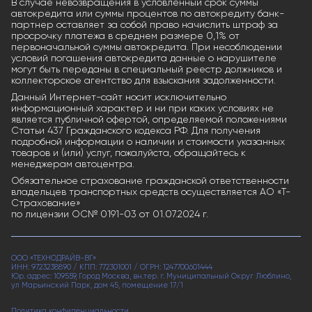
В случае невозвращения в условленный срок суммы
автокредита или суммы процентов по автокредиту банк-
партнер оставляет за собой право начислить штраф за
просрочку платежа в среднем размере 0,1% от
первоначальной суммы автокредита. При несоблюдении
условий погашения автокредита данные о нарушителе
могут быть переданы в специальный реестр должников и
коллекторское агентство для взыскания задолженности.
Данный Интернет-сайт носит исключительно
информационный характер и ни при каких условиях не
является публичной офертой, определяемой положениями
Статьи 437 Гражданского кодекса РФ. Для получения
подробной информации о наличии и стоимости указанных
товаров и (или) услуг, пожалуйста, обращайтесь к
менеджерам автоцентра.
Обязательное страхование гражданской ответственности
владельцев транспортных средств осуществляется АО «Т-
Страхование»
по лицензии ОС№ 0191-03 от 01.07.2024 г.
ООО «ТЕХНОДРАЙВ-ВГ»
ИНН: 9723238890 / КПП: 772301001 / ОГРН: 1247700601444
Юр. адрес: 109559, Город Москва, вн.тер. г. Муниципальный Округ Люблино,
ул Марьинский Парк, дом 45, помещение 17/1
Политика конфиденциальности