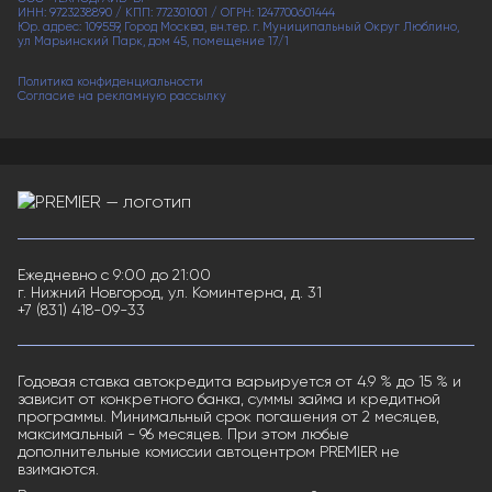
ИНН: 9723238890 / КПП: 772301001 / ОГРН: 1247700601444
Юр. адрес: 109559, Город Москва, вн.тер. г. Муниципальный Округ Люблино,
ул Марьинский Парк, дом 45, помещение 17/1
Политика конфиденциальности
Согласие на рекламную рассылку
Ежедневно с 9:00 до 21:00
г. Нижний Новгород, ул. Коминтерна, д. 31
+7 (831) 418-09-33
Годовая ставка автокредита варьируется от 4.9 % до 15 % и
зависит от конкретного банка, суммы займа и кредитной
программы. Минимальный срок погашения от 2 месяцев,
максимальный - 96 месяцев. При этом любые
дополнительные комиссии автоцентром PREMIER не
взимаются.